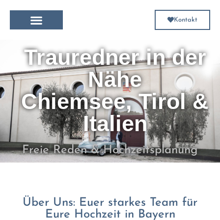
Kontakt
Heiraten in Italien
Dekoration & Floristik
Eheversprechen erneuern
Trauredner in der
Nähe
Chiemsee, Tirol &
Italien
Freie Reden & Hochzeitsplanung
Über Uns: Euer starkes Team für
Eure Hochzeit in Bayern