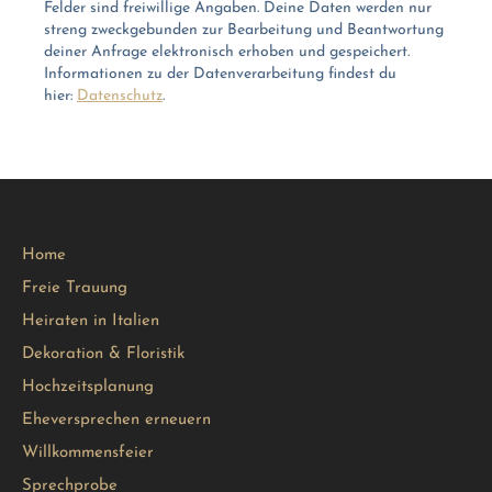
Felder sind freiwillige Angaben. Deine Daten werden nur
streng zweckgebunden zur Bearbeitung und Beantwortung
deiner Anfrage elektronisch erhoben und gespeichert.
Informationen zu der Datenverarbeitung findest du
hier:
Datenschutz
.
Home
Freie Trauung
Heiraten in Italien
Dekoration & Floristik
Hochzeitsplanung
Eheversprechen erneuern
Willkommensfeier
Sprechprobe