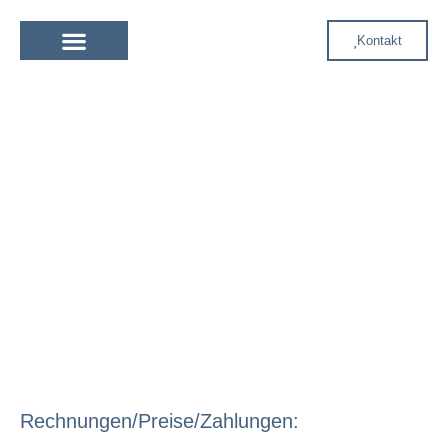
Kontakt
Heiraten in Italien
Dekoration & Floristik
Eheversprechen erneuern
AGB
Rechnungen/Preise/Zahlungen: