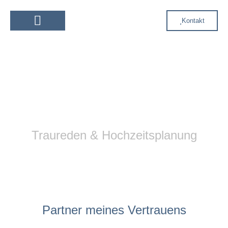
Kontakt
Dekoration & Floristik
Eheversprechen erneuern
Unser perfekter
Tag
Traureden & Hochzeitsplanung
Partner meines Vertrauens