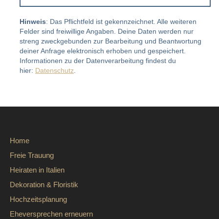
Alternative:
Hinweis
: Das Pflichtfeld ist gekennzeichnet. Alle weiteren
Felder sind freiwillige Angaben. Deine Daten werden nur
streng zweckgebunden zur Bearbeitung und Beantwortung
deiner Anfrage elektronisch erhoben und gespeichert.
Informationen zu der Datenverarbeitung findest du
hier:
Datenschutz
.
Home
Freie Trauung
Heiraten in Italien
Dekoration & Floristik
Hochzeitsplanung
Eheversprechen erneuern