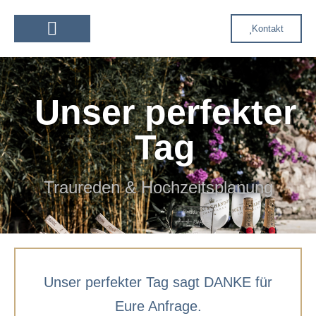
Kontakt
Dekoration & Floristik
Eheversprechen erneuern
Unser perfekter
Tag
Traureden & Hochzeitsplanung
Unser perfekter Tag sagt DANKE für
Eure Anfrage.